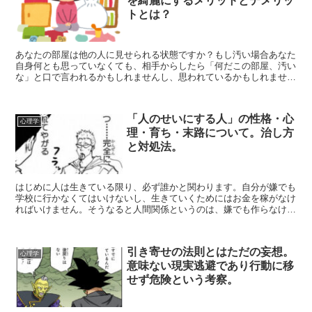
を綺麗にするメリットとデメリッ
トとは？
あなたの部屋は他の人に見せられる状態ですか？もし汚い場合あなた
自身何とも思っていなくても、相手からしたら「何だこの部屋、汚い
な」と口で言われるかもしれませんし、思われているかもしれませ
ん。その汚い部屋にいることであなた自身にもデメリットが発...
「人のせいにする人」の性格・心
心理学
理・育ち・末路について。治し方
と対処法。
はじめに人は生きている限り、必ず誰かと関わります。自分が嫌でも
学校に行かなくてはいけないし、生きていくためにはお金を稼がなけ
ればいけません。そうなると人間関係というのは、嫌でも作らなけれ
ばいけなくなります。人間というのは生まれてから死ぬまで...
引き寄せの法則とはただの妄想。
心理学
意味ない現実逃避であり行動に移
せず危険という考察。