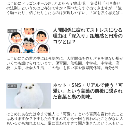
はじめにドラゴンボール超. とよたろう/鳥山明. 集英社「引き寄せ
の法則」というのはご存知ですか？調べたらすぐ出てきますが↓「強
く願ったり、信じたりしたものは実現しやすい」「富を強く思えば富
を、幸せを強く思えば幸せを引き寄せられる」という考...
人間関係に疲れてストレスになる
心理学
理由は「深入り」距離感と円滑の
コツとは？
はじめにこの世の中には強制的に、人間関係を作りざるを得ない場が
いくつも設けられています。保育園、幼稚園、小学校、中学校、高
校、大学、社会人生活。この他にも習い事や親戚関係等。自分が生き
ている限り「人間関係」という厄介者は切り離せないのです。...
ネット・SNS・リアルで使う「可
心理学
愛い」という言葉の前後に隠され
た言葉と裏の意味。
はじめにあなたは今まで他人に「可愛い」という言葉を言われたこと
はありますか？下手したら生まれてから一回も言われたことがない人
もいるかも知れません。逆に言われすぎて聞き飽きたという人もいる
かも知れません。「可愛い」という言葉はネット・SNS・...