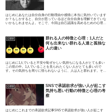
はじめにあなたは自分自身の行動理由や感情に本当に気付いています
か？もしかすると、自分が思っているほど自分自身を理解できていな
いかもしれませんよ。そこで、今回は自己認識を高めるための心理テ
ストを10個ご紹介します。これらのテストは、自分の内面...
群れる人の特徴と心理：1人だと
心理学
何も出来ない群れる人達と孤独な
人の違い
はじめに1人でいると不安や恥ずかしい気持ちになる人がとても多い
この世の中。1人でいることを見られたくない人がとても多いので
す。その気持ちを周りに悟られないように、人は人と群れます。その
気持ちに支配されて、自分と合わない人と行動を共にしている...
SNSで承認欲求が強い人が起こす
心理学
気持ち悪い行動の特徴と心理の考
察
はじめにこれまでの承認欲求記事SNSで承認欲求が強い人が起こす