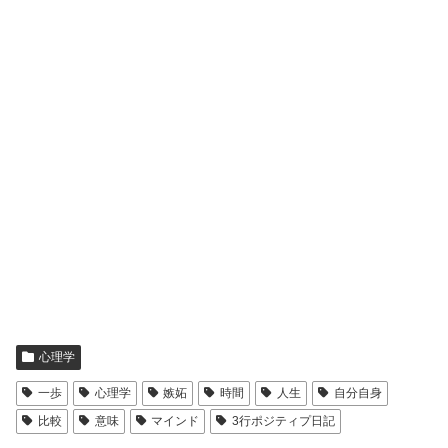
心理学
一歩
心理学
嫉妬
時間
人生
自分自身
比較
意味
マインド
3行ポジティプ日記