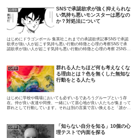
SNSで承認欲求が強く抑えられな
心理学
い気持ち悪いモンスターは悪なの
か？対処法について
はじめにドラゴンボール 集英社これまでの承認欲求記事SNSで承認
欲求が強い人が起こす気持ち悪い行動の特徴と心理の考察SNSで承
認欲求が強い人が起こす気持ち悪い行動の特徴と心理の考察 2SNSで
承認欲求が強く抑えられない気持ち悪いモンスターは...
群れる人たちほど何も考えなくな
心理学
る理由とは？色を無くした無知な
行動をとる人たち
はじめに学校や職場においても必ずいるであろうグループという存
在。仲が良い友達や同僚、一緒にいて居心地が良い人たちが集まって
群れとして行動しています。それは別の言葉で言い換えると「誰かと
一緒にいることにより、自分の立場を守っている」ということ...
「知らない自分を知る」10個の心
心理学
理テストで内面を探る