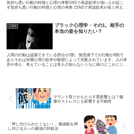
気持ち悪い行動の特徴と心理の考察SNSで承認欲求が強い人が起こ
す気持ち悪い行動の特徴と心理の考察 2SNSで承認欲求が強く抑えら
れない気持ち悪いモンスターは悪なのか？対処法につい...
ブラック心理学・その1。相手の
心理学
本当の姿を知りたい？
人間の行動は認識できている部分が2割、無意識下での行動が8割で
ありそれは深層心理の欲求や願望によって支配されています。人の本
音や本心、考えていることは本人の知らないうちに体のどこかにジェ
スチャーやポーズ（癖や仕草）として現れる。何も考えてい...
マウント取りがもたらす悪影響とは？健
康やストレスにも影響する可能性
「押し付けられたくない！」価値観を押
し付ける人への最強の対処法