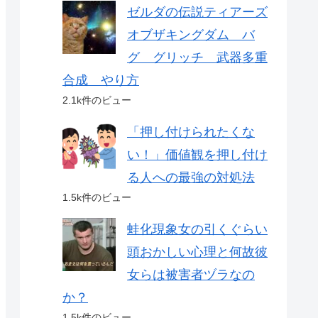
ゼルダの伝説ティアーズ
オブザキングダム バ
グ グリッチ 武器多重
合成 やり方
2.1k件のビュー
「押し付けられたくな
い！」価値観を押し付け
る人への最強の対処法
1.5k件のビュー
蛙化現象女の引くぐらい
頭おかしい心理と何故彼
女らは被害者ヅラなの
か？
1.5k件のビュー