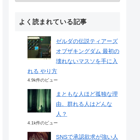
よく読まれている記事
ゼルダの伝説ティアーズ
オブザキングダム 最初の
壊れないマスソを手に入
れる やり方
4.9k件のビュー
まともな人ほど孤独な理
由。群れる人はどんな
人？
4.1k件のビュー
SNSで承認欲求が強い人