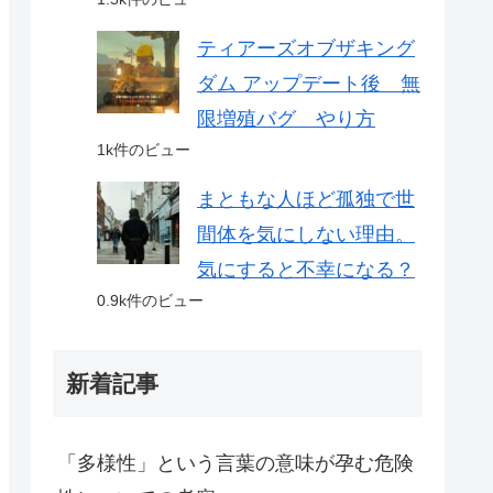
ティアーズオブザキング
ダム アップデート後 無
限増殖バグ やり方
1k件のビュー
まともな人ほど孤独で世
間体を気にしない理由。
気にすると不幸になる？
0.9k件のビュー
新着記事
「多様性」という言葉の意味が孕む危険