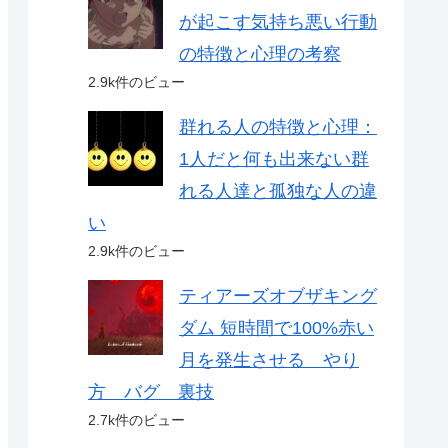
が起こす気持ち悪い行動
の特徴と心理の考察
2.9k件のビュー
群れる人の特徴と心理：
1人だと何も出来ない群
れる人達と孤独な人の違
い
2.9k件のビュー
ティアーズオブザキング
ダム 短時間で100%赤い
月を発生させる やり
方 バグ 裏技
2.7k件のビュー