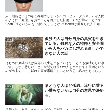
人工知能というのをご存知でしょうか？コンピュータシステムが人間
のように「知能」を持つことを目指した技術・研究分野のことです。
ChatGPTというのをご存知でしょうか？OpenAIが開発した人工知能
モデルの一種で、テキスト入力を受け取り、その...
孤独の人は自分自身の真実を生き
孤独
ている。孤独な人の特徴と安全圏
から人をバカにし群れる事しかで
きない人の話
はじめに孤独の人は自分の人生を生きています。とても素晴らしい事
です。しかし悲しいことに世間では孤独の人をバカにする風潮という
のが出来ていて、群れる事が素晴らしいという思い込みがあるらしい
です。孤独の人は独りでいる時間を大切にすることで自分自...
まともな人ほど孤独。流行に乗る
孤独
か乗らないかは自分の意思で決め
る。
流行とは、あるものが人々の間に広がること、またはその状態のこと