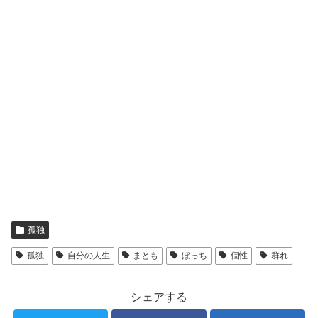
孤独
孤独
自分の人生
まとも
ぼっち
個性
群れ
シェアする