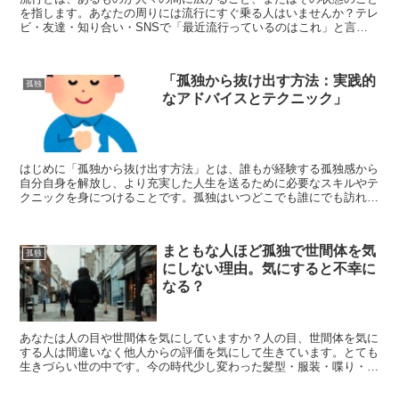
を指します。あなたの周りには流行にすぐ乗る人はいませんか？テレ
ビ・友達・知り合い・SNSで「最近流行っているのはこれ」と言っ
て便利アイテムや服やカバン、ブランド品等をおすすめして...
「孤独から抜け出す方法：実践的
孤独
なアドバイスとテクニック」
はじめに「孤独から抜け出す方法」とは、誰もが経験する孤独感から
自分自身を解放し、より充実した人生を送るために必要なスキルやテ
クニックを身につけることです。孤独はいつどこでも誰にでも訪れる
ものです。その状態から脱却するためには、自分自身を知り...
まともな人ほど孤独で世間体を気
孤独
にしない理由。気にすると不幸に
なる？
あなたは人の目や世間体を気にしていますか？人の目、世間体を気に
する人は間違いなく他人からの評価を気にして生きています。とても
生きづらい世の中です。今の時代少し変わった髪型・服装・喋り・人
格等の人がいたらすぐにスマホで動画を撮り、SNS等で本...