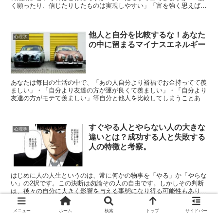
く願ったり、信じたりしたものは実現しやすい」「富を強く思えば富
を、幸せを強く思えば幸せを引き寄せられる」という考...
他人と自分を比較するな！あなた
心理学
の中に留まるマイナスエネルギー
あなたは毎日の生活の中で、「あの人自分より裕福でお金持ってて羨
ましい」・「自分より友達の方が運が良くて羨ましい」・「自分より
友達の方がモテて羨ましい」等自分と他人を比較してしまうことあり
ませんか？あなたの人生の中で数百回、数千回思ったこと必...
すぐやる人とやらない人の大きな
心理学
違いとは？成功する人と失敗する
人の特徴と考察。
はじめに人の人生というのは、常に何かの物事を「やる」か「やらな
い」の2択です。この決断は勿論その人の自由です。しかしその判断
は、後々の自分に大きく影響を与える事態になり得る可能性もありま
す。この世の中には4種類の人間が存在します。すぐに行動...
メニュー
ホーム
検索
トップ
サイドバー