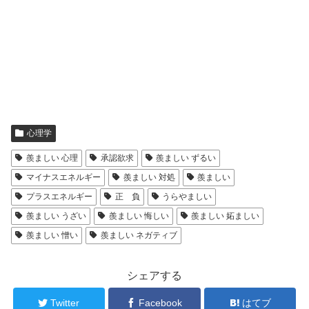
心理学
羨ましい 心理
承認欲求
羨ましい ずるい
マイナスエネルギー
羨ましい 対処
羨ましい
プラスエネルギー
正 負
うらやましい
羨ましい うざい
羨ましい 悔しい
羨ましい 妬ましい
羨ましい 憎い
羨ましい ネガティブ
シェアする
Twitter
Facebook
はてブ