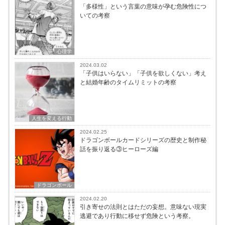
「多様性」という言葉の意味が孕む危険性につ
いての考察
心理学
2024.03.02
「子供はいらない」「子供を欲しくない」考え
と結婚年齢のタイムリミットの考察
人生を変える行動
2024.02.25
ドラゴンボールカードシリーズの歴史と制作秘
話を振り返る③ヒーローズ編
ドラゴンボール
2024.02.20
引き寄せの法則とはただの妄想。意味ない現実
逃避であり行動に移せず危険という考察。