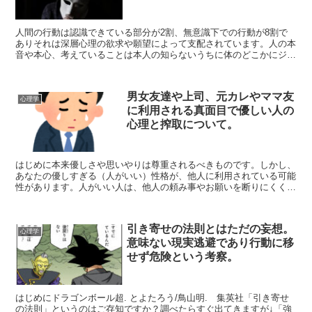
人間の行動は認識できている部分が2割、無意識下での行動が8割で
ありそれは深層心理の欲求や願望によって支配されています。人の本
音や本心、考えていることは本人の知らないうちに体のどこかにジェ
スチャーやポーズ（癖や仕草）として現れる。何も考えてい...
男女友達や上司、元カレやママ友
心理学
に利用される真面目で優しい人の
心理と搾取について。
はじめに本来優しさや思いやりは尊重されるべきものです。しかし、
あなたの優しすぎる（人がいい）性格が、他人に利用されている可能
性があります。人がいい人は、他人の頼み事やお願いを断りにくく、
断りづらい立場になることが多くあります。悪意のある人は...
引き寄せの法則とはただの妄想。
心理学
意味ない現実逃避であり行動に移
せず危険という考察。
はじめにドラゴンボール超. とよたろう/鳥山明. 集英社「引き寄せ
の法則」というのはご存知ですか？調べたらすぐ出てきますが↓「強