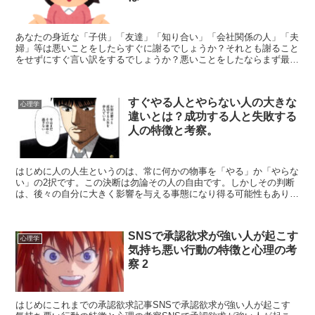
あなたの身近な「子供」「友達」「知り合い」「会社関係の人」「夫
婦」等は悪いことをしたらすぐに謝るでしょうか？それとも謝ること
をせずにすぐ言い訳をするでしょうか？悪いことをしたならまず最初
にすることは、謝ることであって言い訳ではないということ...
すぐやる人とやらない人の大きな
心理学
違いとは？成功する人と失敗する
人の特徴と考察。
はじめに人の人生というのは、常に何かの物事を「やる」か「やらな
い」の2択です。この決断は勿論その人の自由です。しかしその判断
は、後々の自分に大きく影響を与える事態になり得る可能性もありま
す。この世の中には4種類の人間が存在します。すぐに行動...
SNSで承認欲求が強い人が起こす
心理学
気持ち悪い行動の特徴と心理の考
察 2
はじめにこれまでの承認欲求記事SNSで承認欲求が強い人が起こす