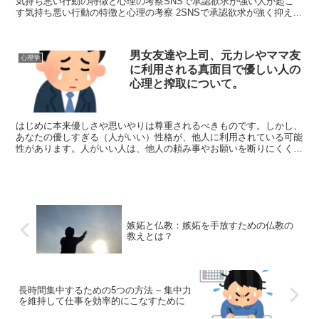
気持ち悪い行動の特徴と心理の考察SNSで承認欲求が強い人が起こ
す気持ち悪い行動の特徴と心理の考察 2SNSで承認欲求が強く抑えら
れない気持ち悪いモンスターは悪なのか？対処法につい...
男女友達や上司、元カレやママ友
心理学
に利用される真面目で優しい人の
心理と搾取について。
はじめに本来優しさや思いやりは尊重されるべきものです。しかし、
あなたの優しすぎる（人がいい）性格が、他人に利用されている可能
性があります。人がいい人は、他人の頼み事やお願いを断りにくく、
断りづらい立場になることが多くあります。悪意のある人は...
嫉妬と仏教：嫉妬を手放すための仏教の
教えとは？
長時間集中するための5つの方法 – 集中力
を維持して仕事を効率的にこなすために