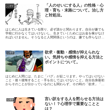
「人のせいにする人」の性格・心
心理学
理・育ち・末路について。治し方
と対処法。
はじめに人は生きている限り、必ず誰かと関わります。自分が嫌でも
学校に行かなくてはいけないし、生きていくためにはお金を稼がなけ
ればいけません。そうなると人間関係というのは、嫌でも作らなけれ
ばいけなくなります。人間というのは生まれてから死ぬまで...
欲求・衝動・感情が抑えられな
心理学
い。気持ちや感情を抑える方法と
ポイントについて。
はじめに人間には、たまに「バグ」が起こります。やってはいけない
こと・後々後悔すること・手を出してはいけないこと。自分自身最初
からそのことが分かっているのにも関わらず、その時の「欲求」「衝
動」「感情」に自身の気持ちが飲み込まれてしまう。感情が...
言い訳をする人を黙らせる方法は
心理学
ない！？心理学で重要なことと
は？