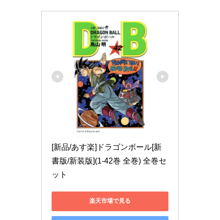
[新品/あす楽]ドラゴンボール[新
書版/新装版](1-42巻 全巻) 全巻セ
ット
楽天市場で見る