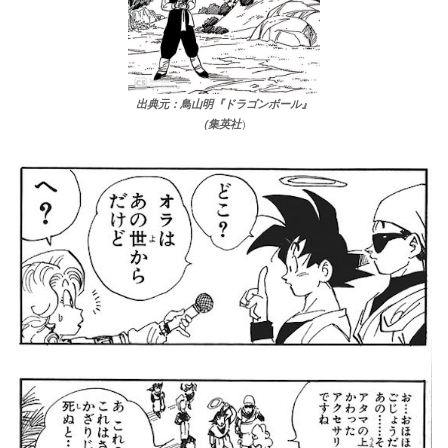
出典元：鳥山明『ドラゴンボール』
（集英社
）