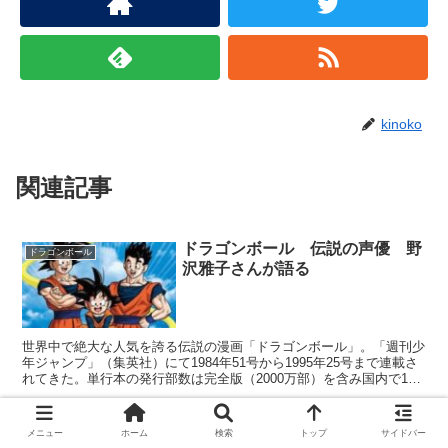
kinoko
関連記事
ドラゴンボール 伝説の声優 野
ドラゴンボール
沢雅子さんが語る
世界中で絶大な人気を誇る伝説の漫画「ドラゴンボール」。「週刊少
年ジャンプ」（集英社）にて1984年51号から1995年25号まで連載さ
れてきた。単行本の発行部数は完全版（2000万部）を含み国内で1億
6000万部以上、全世界累計で2億600...
メニュー
ホーム
検索
トップ
サイドバー
ドラゴンボール初期は人気がなか
ドラゴンボール