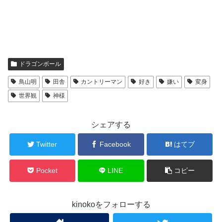
ドラゴンボール
鳥山明
田舎
カントリーマン
好き
嫌い
変身
世界観
神様
シェアする
Twitter
Facebook
はてブ
Pocket
LINE
コピー
kinokoをフォローする