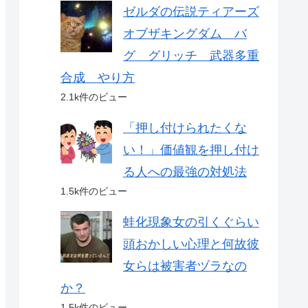
ゼルダの伝説ティアーズ
オブザキングダム バ
グ グリッチ 武器多重
合成 やり方
2.1k件のビュー
「押し付けられたくな
い！」価値観を押し付け
る人への最強の対処法
1.5k件のビュー
蛙化現象女の引くぐらい
頭おかしい心理と何故彼
女らは被害者ヅラなの
か？
1.5k件のビュー