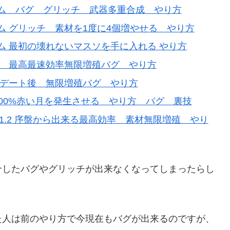
ム バグ グリッチ 武器多重合成 やり方
 グリッチ 素材を1度に4個増やせる やり方
 最初の壊れないマスソを手に入れる やり方
グ 最高最速効率無限増殖バグ やり方
プデート後 無限増殖バグ やり方
00%赤い月を発生させる やり方 バグ 裏技
.1.2 序盤から出来る最高効率 素材無限増殖 やり
介したバグやグリッチが出来なくなってしまったらし
た人は前のやり方で今現在もバグが出来るのですが、