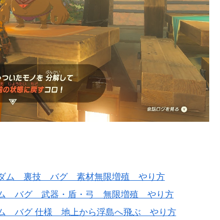
ダム 裏技 バグ 素材無限増殖 やり方
ム バグ 武器・盾・弓 無限増殖 やり方
ム バグ 仕様 地上から浮島へ飛ぶ やり方