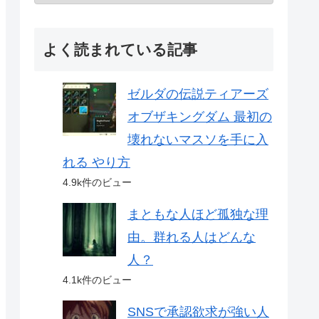
よく読まれている記事
ゼルダの伝説ティアーズ
オブザキングダム 最初の
壊れないマスソを手に入
れる やり方
4.9k件のビュー
まともな人ほど孤独な理
由。群れる人はどんな
人？
4.1k件のビュー
SNSで承認欲求が強い人