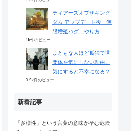
ティアーズオブザキング
ダム アップデート後 無
限増殖バグ やり方
1k件のビュー
まともな人ほど孤独で世
間体を気にしない理由。
気にすると不幸になる？
0.9k件のビュー
新着記事
「多様性」という言葉の意味が孕む危険