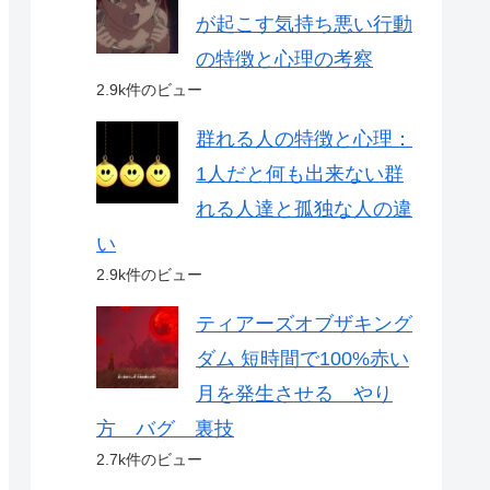
が起こす気持ち悪い行動
の特徴と心理の考察
2.9k件のビュー
群れる人の特徴と心理：
1人だと何も出来ない群
れる人達と孤独な人の違
い
2.9k件のビュー
ティアーズオブザキング
ダム 短時間で100%赤い
月を発生させる やり
方 バグ 裏技
2.7k件のビュー