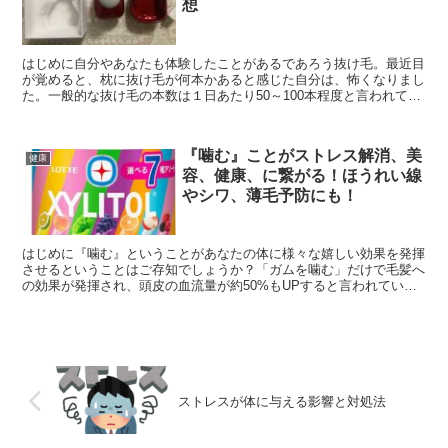
想
はじめに自分やあなたも体験したことがあるであろう抜け毛。最近目
が覚めると、枕に抜け毛が何本かあると感じた自分は、怖くなりまし
た。一般的な抜け毛の本数は１日あたり50～100本程度と言われてい
ます。しかしこんな日が毎日続くとなると、いつかハゲ...
『噛む』ことがストレス解消、美
健康
容、健康、に繋がる！ほうれい線
やシワ、薄毛予防にも！
はじめに『噛む』ということがあなたの体に様々な嬉しい効果を発揮
させるということはご存知でしょうか？「ガムを噛む」だけで毛髪へ
の効果が発揮され、頭皮の血流量が約50%もUPすると言われていま
す。『噛む』という効果はメンタル面にも効くとの事。よ...
ストレスが体に与える影響と対処法