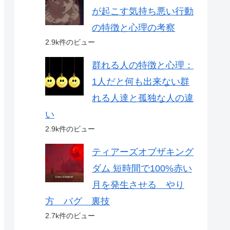
が起こす気持ち悪い行動
の特徴と心理の考察
2.9k件のビュー
群れる人の特徴と心理：
1人だと何も出来ない群
れる人達と孤独な人の違
い
2.9k件のビュー
ティアーズオブザキング
ダム 短時間で100%赤い
月を発生させる やり
方 バグ 裏技
2.7k件のビュー