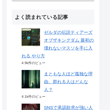
よく読まれている記事
ゼルダの伝説ティアーズ
オブザキングダム 最初の
壊れないマスソを手に入
れる やり方
4.9k件のビュー
まともな人ほど孤独な理
由。群れる人はどんな
人？
4.1k件のビュー
SNSで承認欲求が強い人