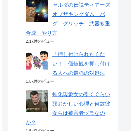
ゼルダの伝説ティアーズ
オブザキングダム バ
グ グリッチ 武器多重
合成 やり方
2.1k件のビュー
「押し付けられたくな
い！」価値観を押し付け
る人への最強の対処法
1.5k件のビュー
蛙化現象女の引くぐらい
頭おかしい心理と何故彼
女らは被害者ヅラなの
か？
1.5k件のビュー