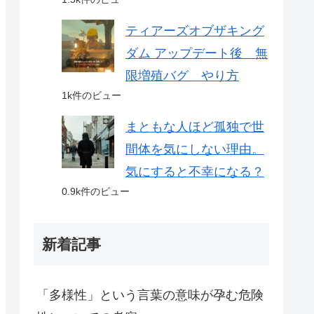
ティアーズオブザキング
ダム アップデート後 無
限増殖バグ やり方
1k件のビュー
まともな人ほど孤独で世
間体を気にしない理由。
気にすると不幸になる？
0.9k件のビュー
新着記事
「多様性」という言葉の意味が孕む危険