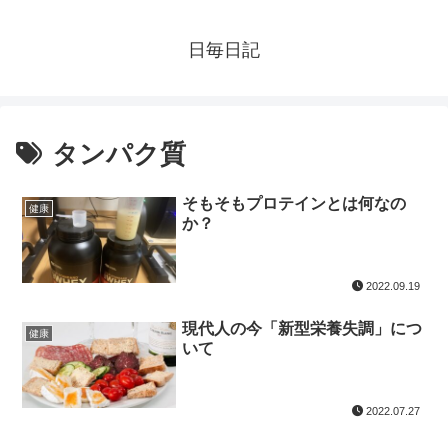
日毎日記
タンパク質
そもそもプロテインとは何なの
健康
か？
2022.09.19
現代人の今「新型栄養失調」につ
健康
いて
2022.07.27